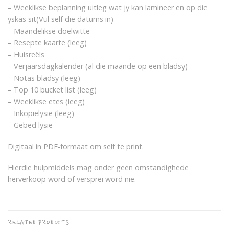
– Weeklikse beplanning uitleg wat jy kan lamineer en op die
yskas sit(Vul self die datums in)
– Maandelikse doelwitte
– Resepte kaarte (leeg)
– Huisreëls
– Verjaarsdagkalender (al die maande op een bladsy)
– Notas bladsy (leeg)
– Top 10 bucket list (leeg)
– Weeklikse etes (leeg)
– Inkopielysie (leeg)
– Gebed lysie
Digitaal in PDF-formaat om self te print.
Hierdie hulpmiddels mag onder geen omstandighede
herverkoop word of versprei word nie.
RELATED PRODUCTS