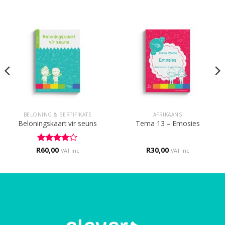
BELONING & SERTIFIKATE
AFRIKAANS
Beloningskaart vir seuns
Tema 13 – Emosies
R
Rated
60,00
4
R
30,00
VAT inc
VAT inc
out of 5