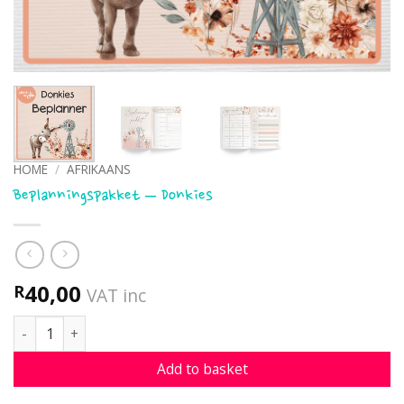
HOME
/
AFRIKAANS
Beplanningspakket – Donkies
40,00
R
VAT inc
Beplanningspakket - Donkies quantity
Add to basket