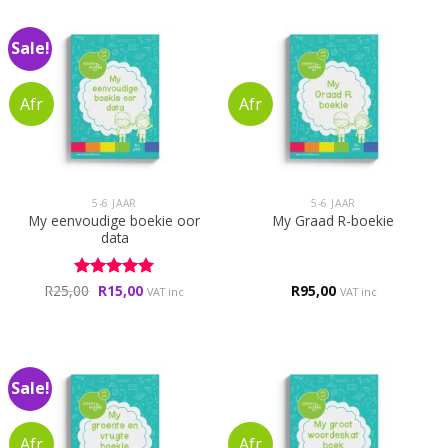
Sale!
5-6 JAAR
5-6 JAAR
My eenvoudige boekie oor
My Graad R-boekie
data
Original
Current
R
25,00
Rated
R
15,00
5
R
95,00
VAT inc
VAT inc
price
price
out of 5
was:
is:
R25,00.
R15,00.
Sale!