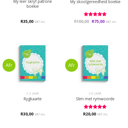
My leer skryf patrone
My skoolgereedheid boekie
boekie
Original
Current
R
35,00
R
100,00
Rated
R
75,00
5
VAT inc
VAT inc
price
price
out of 5
was:
is:
R100,00.
R75,00.
2-3 JAAR
5-6 JAAR
Rygkaarte
Slim met rymwoorde
R
30,00
R
Rated
20,00
5
VAT inc
VAT inc
out of 5