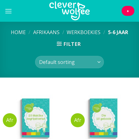
Skip
to
+
content
HOME
/
AFRIKAANS
/
WERKBOEKIES
/
5-6 JAAR
FILTER