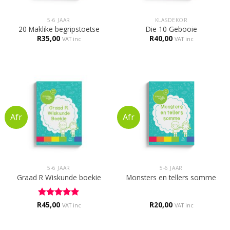
5-6 JAAR
KLASDEKOR
20 Maklike begripstoetse
Die 10 Gebooie
R
35,00
R
40,00
VAT inc
VAT inc
5-6 JAAR
5-6 JAAR
Graad R Wiskunde boekie
Monsters en tellers somme
R
Rated
45,00
5
R
20,00
VAT inc
VAT inc
out of 5