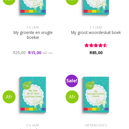
5-6 JAAR
2-3 JAAR
My groente en vrugte
My groot woordeskat boek
boekie
Original
Current
R
25,00
R
15,00
Rated
R
85,00
4.5
VAT inc
price
price
out of 5
was:
is:
R25,00.
R15,00.
Sale!
5-6 JAAR
WERKBOEKIES