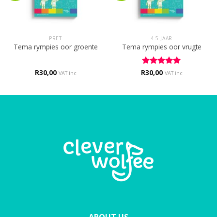
PRET
4-5 JAAR
Tema rympies oor groente
Tema rympies oor vrugte
R
30,00
R
Rated
30,00
5
VAT inc
VAT inc
out of 5