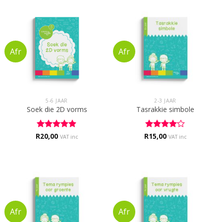
5-6 JAAR
2-3 JAAR
Soek die 2D vorms
Tasrakkie simbole
R
Rated
20,00
4.88
R
Rated
15,00
4
VAT inc
VAT inc
out of 5
out of 5