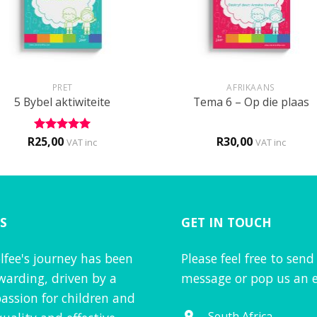
+
PRET
AFRIKAANS
5 Bybel aktiwiteite
Tema 6 – Op die plaas
R
25,00
R
30,00
Rated
5
VAT inc
VAT inc
out of 5
S
GET IN TOUCH
lfee's journey has been
Please feel free to send
warding, driven by a
message or pop us an e
assion for children and
South Africa