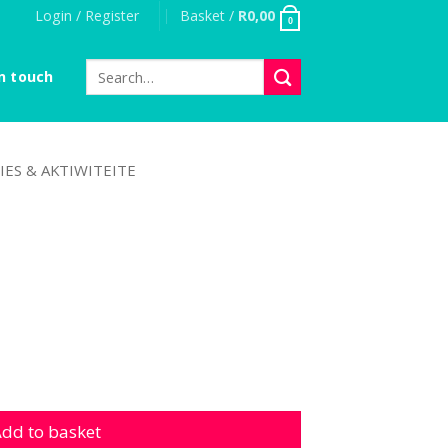
Login / Register
Basket /
R
0,00
0
Search
n touch
for:
IES & AKTIWITEITE
dd to basket