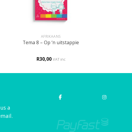
+
AFRIKAANS
Tema 8 – Op ‘n uitstappie
R
30,00
VAT inc
 us a
mail.