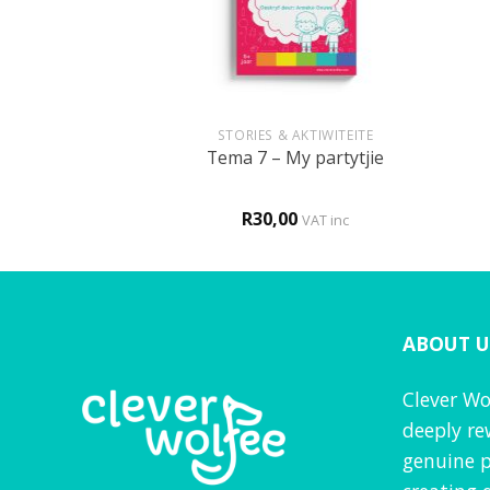
+
+
LKUNDE
STORIES & AKTIWITEITE
ppa gaan skei
Tema 7 – My partytjie
0
R
30,00
d
5
VAT inc
VAT inc
f 5
ABOUT U
Clever Wo
deeply re
genuine p