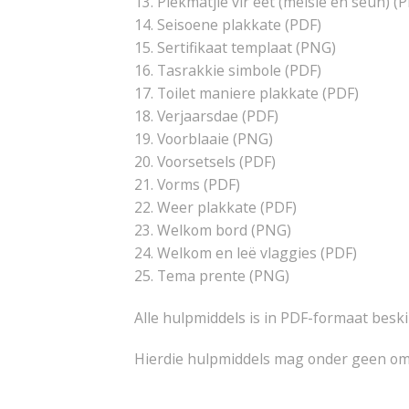
13. Plekmatjie vir eet (meisie en seun) (
14. Seisoene plakkate (PDF)
15. Sertifikaat templaat (PNG)
16. Tasrakkie simbole (PDF)
17. Toilet maniere plakkate (PDF)
18. Verjaarsdae (PDF)
19. Voorblaaie (PNG)
20. Voorsetsels (PDF)
21. Vorms (PDF)
22. Weer plakkate (PDF)
23. Welkom bord (PNG)
24. Welkom en leë vlaggies (PDF)
25. Tema prente (PNG)
Alle hulpmiddels is in PDF-formaat besk
Hierdie hulpmiddels mag onder geen om