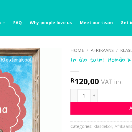
p
FAQ
Why people love us
Meet our team
Get i
HOME
/
AFRIKAANS
/
KLAS
In die tuin: Honde 
120,00
R
VAT inc
In die tuin: Honde Klaste
A
Categories:
Klasdekor
,
Afrikaan