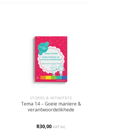
+
STORIES & AKTIWITEITE
Tema 14 – Goeie maniere &
verantwoordelikhede
R
30,00
VAT inc