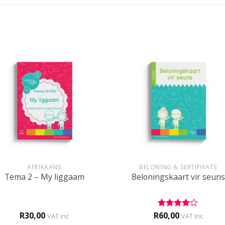
+
AFRIKAANS
BELONING & SERTIFIKATE
Tema 2 – My liggaam
Beloningskaart vir seuns
R
30,00
R
60,00
Rated
4
VAT inc
VAT inc
out of 5