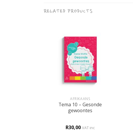
RELATED PRODUCTS
+
+
LKUNDE
AFRIKAANS
Tema 10 – Gesonde
ppa gaan skei
gewoontes
0
R
30,00
d
5
VAT inc
VAT inc
f 5