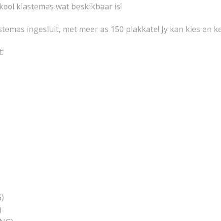
kool klastemas wat beskikbaar is!
astemas ingesluit, met meer as 150 plakkate! Jy kan kies en ke
:
G)
)