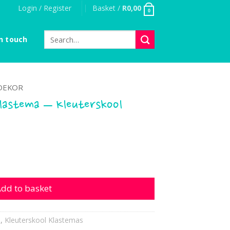
Login / Register
Basket /
R
0,00
0
Search
n touch
for:
DEKOR
Klastema – Kleuterskool
ma - Kleuterskool quantity
dd to basket
s
,
Kleuterskool Klastemas