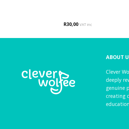
0
R
30,00
VAT inc
VAT inc
ABOUT U
Clever Wo
deeply re
genuine p
creating 
education