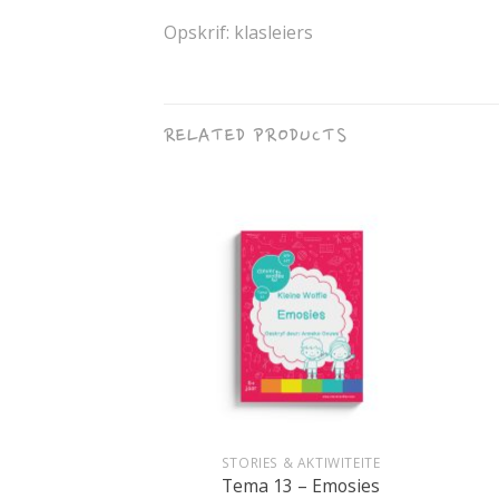
Opskrif: klasleiers
RELATED PRODUCTS
+
+
IKAANS
STORIES & AKTIWITEITE
– My huis
Tema 13 – Emosies