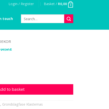
Login / Register
Basket /
R
0,00
0
Search
n touch
for:
DEKOR
lomme
quantity
dd to basket
s
,
Grondslagfase Klastemas