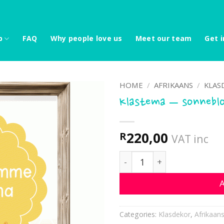
p
FAQ
Why people love us
Meet our team
Get i
HOME
/
AFRIKAANS
/
KLAS
Klastema – sonneb
220,00
R
VAT inc
Klastema - sonneblomme 
A
Categories:
Klasdekor
,
Afrikaan