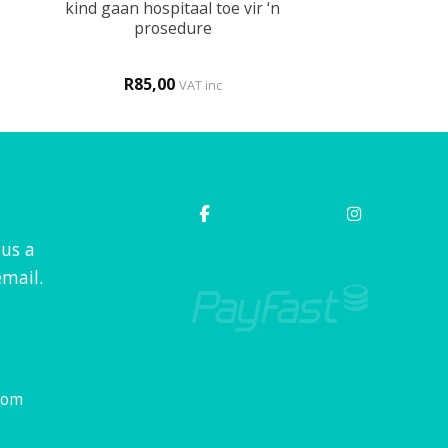
kind gaan hospitaal toe vir ‘n
prosedure
R
85,00
VAT inc
 us a
mail.
com