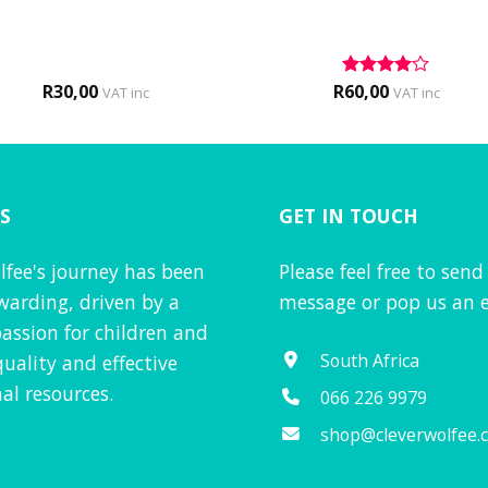
R
30,00
R
60,00
Rated
4
VAT inc
VAT inc
out of 5
S
GET IN TOUCH
lfee's journey has been
Please feel free to send
warding, driven by a
message or pop us an e
assion for children and
South Africa
quality and effective
al resources.
066 226 9979
shop@cleverwolfee.