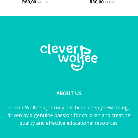
R
Rated
60,00
4
R
30,00
VAT inc
VAT inc
out of 5
ABOUT US
Clever Wolfee's journey has been deeply rewarding,
driven by a genuine passion for children and creating
quality and effective educational resources.