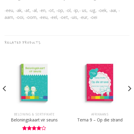
-eeu, -ak, -at, -al, -en, -ot, -op, -ol, -ip,- us, -ug, -oek, -aai, -
aam, -ooi, -oom, -eeu, -eel, -oet, -uis, -eur, -oei
RELATED PRODUCTS
BELONING & SERTIFIKATE
AFRIKAANS
Beloningskaart vir seuns
Tema 9 – Op die strand