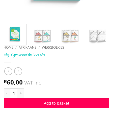
HOME
/
AFRIKAANS
/
WERKBOEKIES
My rymwoorde boekie
60,00
R
VAT inc
My rymwoorde boekie quantity
Add to basket