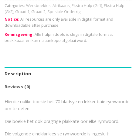
Categories:
Werkboekies
,
Afrikaans
,
Ekstra Hulp (Gr1)
,
Ekstra Hulp
(Gr2)
,
Graad 1
,
Graad 2
,
Spesiale Onderrig
Notice:
All resources are only available in digital format and
downloadable after purchase.
Kennisgewing:
Alle hulpmiddels is slegs in digitale formaat
beskikbaar en kan na aankope afgelaai word.
Description
Reviews (0)
Hierdie oulike boekie het 70 bladsye en lekker baie rymwoorde
om te oefen.
Die boekie het ook pragtige plakkate oor elke rymwoord.
Die volgende eindklankies se rymwoorde is ingesluit: