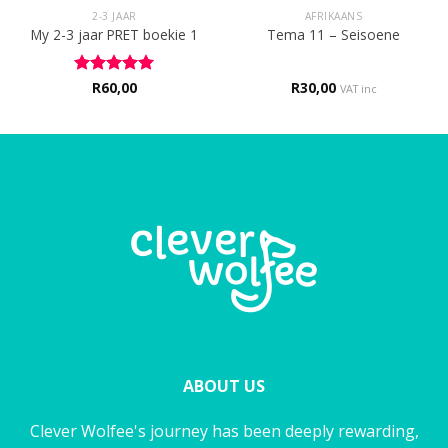
2-3 JAAR
AFRIKAANS
My 2-3 jaar PRET boekie 1
Tema 11 – Seisoene
Rated
R
60,00
5
R
30,00
VAT inc
out of 5
ABOUT US
Clever Wolfee's journey has been deeply rewarding,