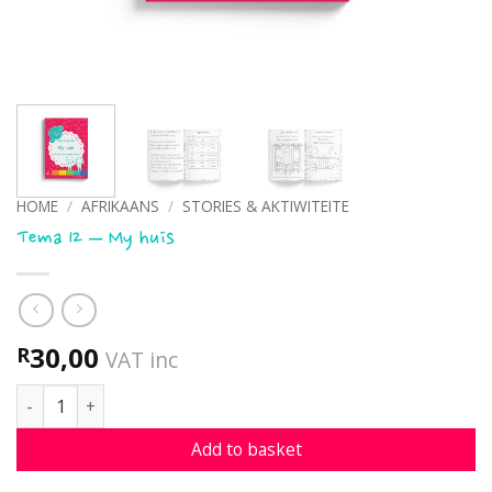
HOME
/
AFRIKAANS
/
STORIES & AKTIWITEITE
Tema 12 – My huis
30,00
R
VAT inc
Tema 12 - My huis quantity
Add to basket