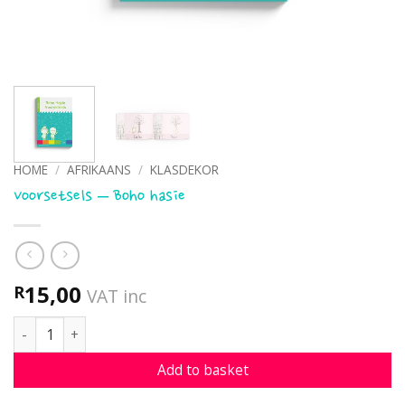
HOME
/
AFRIKAANS
/
KLASDEKOR
Voorsetsels – Boho hasie
15,00
R
VAT inc
Voorsetsels - Boho hasie quantity
Add to basket