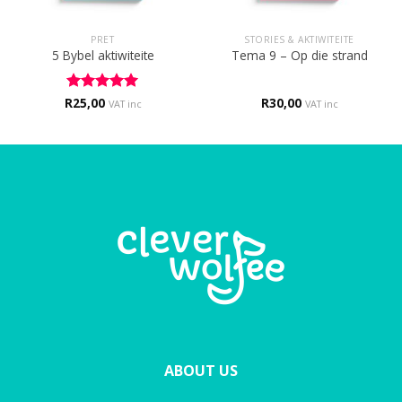
PRET
STORIES & AKTIWITEITE
5 Bybel aktiwiteite
Tema 9 – Op die strand
R
Rated
25,00
5
R
30,00
VAT inc
VAT inc
out of 5
ABOUT US