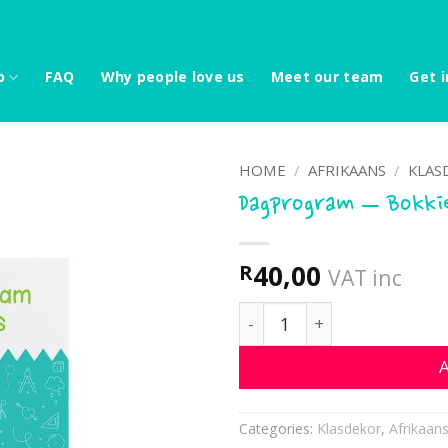
p
FAQ
Why people love us
Meet our team
Get i
HOME
/
AFRIKAANS
/
KLAS
Dagprogram – Bokki
40,00
R
VAT inc
Dagprogram - Bokkies qu
A
Categories:
Klasdekor
,
Afrikaan