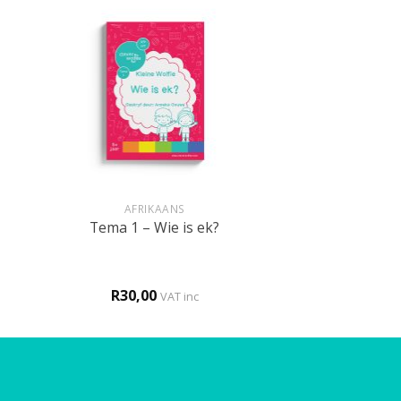
+
AFRIKAANS
Tema 1 – Wie is ek?
R
30,00
VAT inc