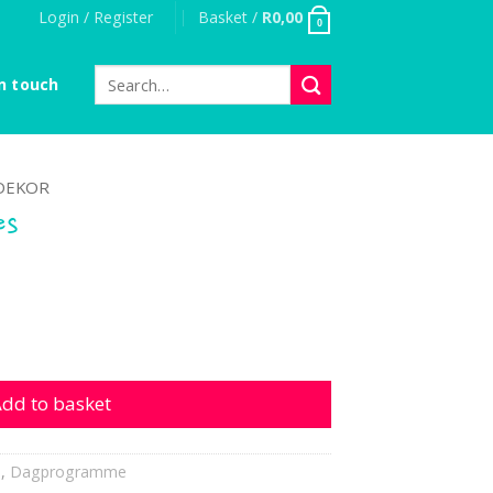
Login / Register
Basket /
R
0,00
0
Search
n touch
for:
DEKOR
es
antity
dd to basket
s
,
Dagprogramme