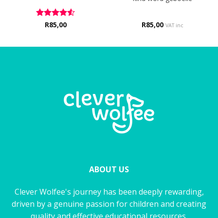
Rated
R
85,00
4.5
R
85,00
VAT inc
out of 5
ABOUT US
Clever Wolfee's journey has been deeply rewarding,
driven by a genuine passion for children and creating
quality and effective educational resources.