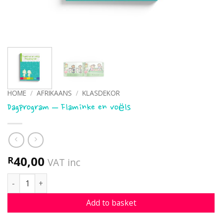
HOME
/
AFRIKAANS
/
KLASDEKOR
Dagprogram – Flaminke en voëls
40,00
R
VAT inc
Dagprogram - Flaminke en voëls quantity
Add to basket