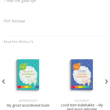
– Huis toe gaan tyd
PDF-formaat.
RELATED PRODUCTS
WERKBOEKIES
SIELKUNDE
Lood teen bullebakke – My
My groot woordeskat boek
kind word geboelie