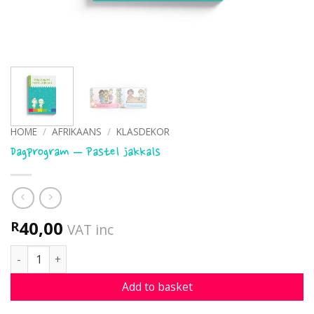
HOME
/
AFRIKAANS
/
KLASDEKOR
Dagprogram – Pastel jakkals
40,00
R
VAT inc
Dagprogram - Pastel jakkals quantity
Add to basket