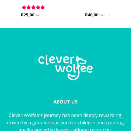
R
Rated
25,00
5
R
40,00
VAT inc
VAT inc
out of 5
ABOUT US
Clever Wolfee's journey has been deeply rewarding,
driven by a genuine passion for children and creating
quality and effective educational resources.