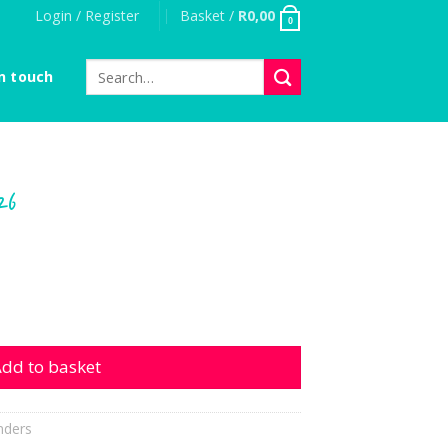
Login / Register
Basket /
R
0,00
0
Search
n touch
for:
26
ntity
dd to basket
nders