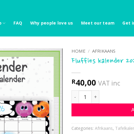
p
FAQ
Why people love us
Meet our team
Get i
HOME
/
AFRIKAANS
Fluffies kalender 20
40,00
R
VAT inc
Fluffies kalender 2026 qua
A
Categories:
Afrikaans
,
Tafelkale