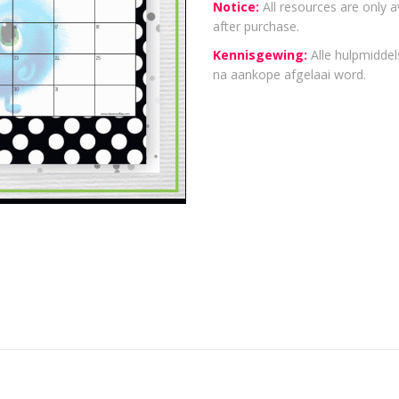
Notice:
All resources are only a
after purchase.
Kennisgewing:
Alle hulpmiddels
na aankope afgelaai word.