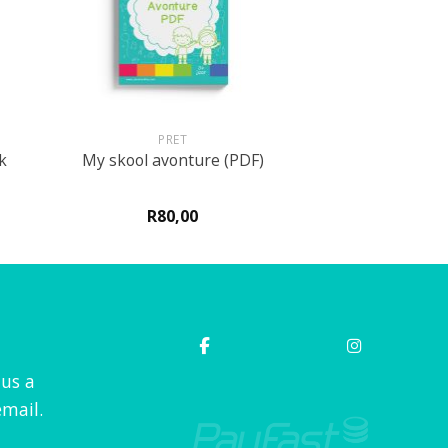
+
PRET
k
My skool avonture (PDF)
R
80,00
 us a
mail.