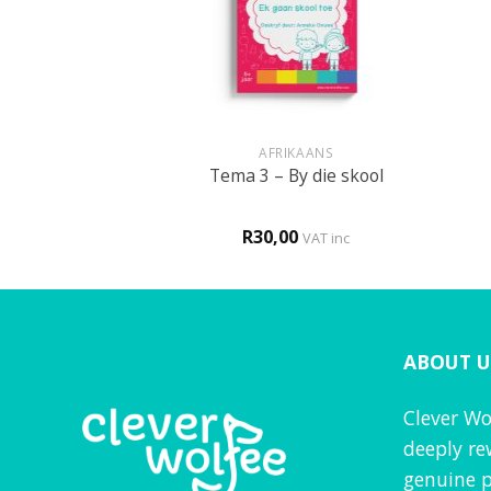
+
+
IKAANS
AFRIKAANS
My liggaam
Tema 3 – By die skool
0
R
30,00
VAT inc
VAT inc
ABOUT U
Clever Wo
deeply re
genuine p