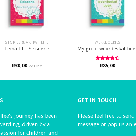
+
STORIES & AKTIWITEITE
WERKBOEKIES
Tema 11 – Seisoene
My groot woordeskat boe
R
30,00
R
85,00
Rated
4.5
VAT inc
out of 5
S
GET IN TOUCH
lfee's journey has been
Please feel free to send
warding, driven by a
message or pop us an e
assion for children and