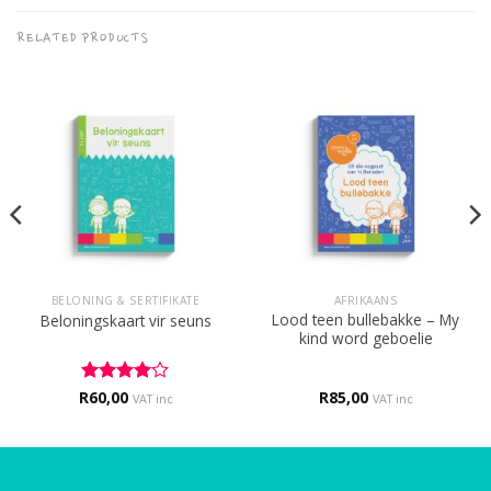
RELATED PRODUCTS
BELONING & SERTIFIKATE
AFRIKAANS
Lood teen bullebakke – My
Beloningskaart vir seuns
kind word geboelie
R
Rated
60,00
4
R
85,00
VAT inc
VAT inc
out of 5