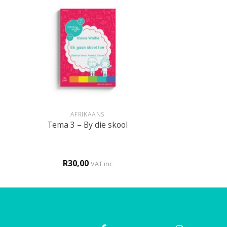
+
AFRIKAANS
Tema 3 – By die skool
R
30,00
VAT inc