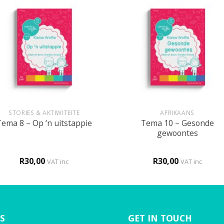
+
STORIES & AKTIWITEITE
AFRIKAANS
Tema 10 – Gesonde
Tema 8 – Op ‘n uitstappie
gewoontes
R
30,00
R
30,00
VAT inc
VAT inc
S
GET IN TOUCH