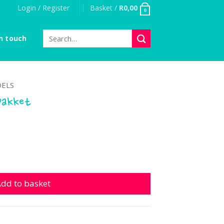
Login / Register
Basket /
R
0,00
0
Search
n touch
for:
ELS
pakket
t quantity
dd to basket