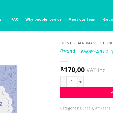
p
FAQ
Why people love us
Meet our team
Get i
HOME
/
AFRIKAANS
/
BUND
Graad 1 Kwartaal 2 
170,00
R
VAT inc
Graad 1 Kwartaal 2 pakke
A
Categories:
Bundels
,
Afrikaans