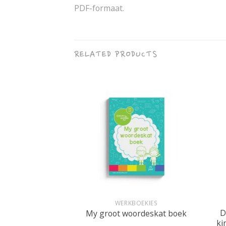
PDF-formaat.
RELATED PRODUCTS
+
+
 AKTIWITEITE
WERKBOEKIES
D
My partytjie
My groot woordeskat boek
ki