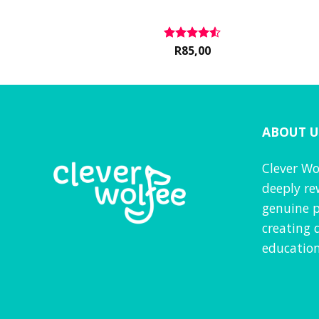
0
R
85,00
Rated
4.5
VAT inc
out of 5
ABOUT U
Clever Wo
deeply re
genuine p
creating 
education