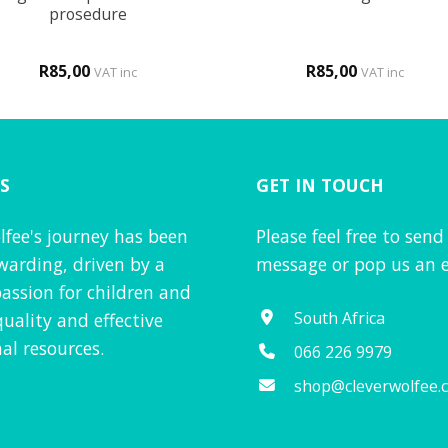
prosedure
R
85,00
R
85,00
VAT inc
VAT inc
S
GET IN TOUCH
lfee's journey has been
Please feel free to send
warding, driven by a
message or pop us an e
assion for children and
South Africa
quality and effective
al resources.
066 226 9979
shop@cleverwolfee.