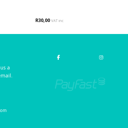
R
30,00
VAT inc
 us a
mail.
com