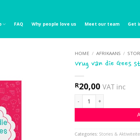
p
FAQ
Why people love us
Meet our team
Get i
HOME
/
AFRIKAANS
/
STOR
Vrug van die Gees s
20,00
R
VAT inc
Vrug van die Gees stories
A
Categories:
Stories & Aktiwiteite