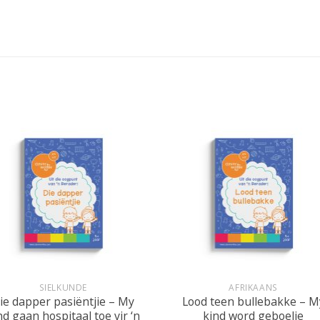
+
SIELKUNDE
AFRIKAANS
ie dapper pasiëntjie – My
Lood teen bullebakke – M
nd gaan hospitaal toe vir ‘n
kind word geboelie