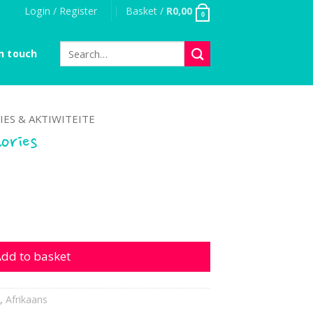
Login / Register
Basket /
R
0,00
0
Search
n touch
for:
IES & AKTIWITEITE
tories
 quantity
dd to basket
,
Afrikaans